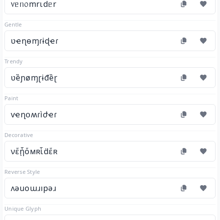
᥎ᥱᥒ᥆mrιdᥱr
Gentle
ʋҽɳɵɱɾɨɖҽɾ
Trendy
ʋȅɲøɱɽɨđȅɽ
Paint
ѵҽղօʍɾìժҽɾ
Decorative
νἔᾗὄмʀἷḋἔʀ
Reverse Style
ʌǝuoɯɹıpǝɹ
Unique Glyph