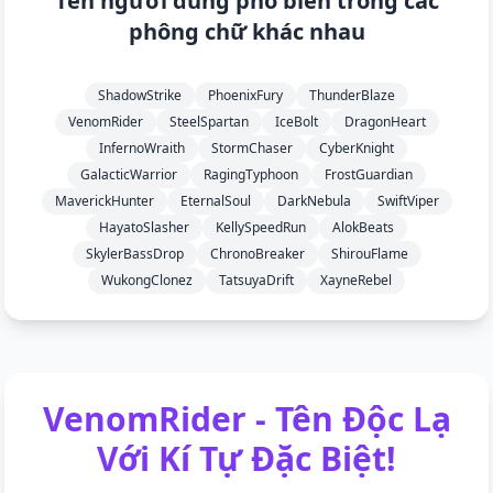
Tên người dùng phổ biến trong các
phông chữ khác nhau
ShadowStrike
PhoenixFury
ThunderBlaze
VenomRider
SteelSpartan
IceBolt
DragonHeart
InfernoWraith
StormChaser
CyberKnight
GalacticWarrior
RagingTyphoon
FrostGuardian
MaverickHunter
EternalSoul
DarkNebula
SwiftViper
HayatoSlasher
KellySpeedRun
AlokBeats
SkylerBassDrop
ChronoBreaker
ShirouFlame
WukongClonez
TatsuyaDrift
XayneRebel
VenomRider
- Tên Độc Lạ
Với Kí Tự Đặc Biệt!