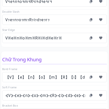
V१e१n१o१m१R१i१d१e१r१
Double Slash
VｯeｯnｯoｯmｯRｯiｯdｯeｯrｯ
Star Edge
V※e※n※o※m※R※i※d※e※r※
Chữ Trong Khung
Bold Frame
【V】【e】【n】【o】【m】【R】【i】【d】【e】【r】
Soft Frame
⦓V⦔⦓e⦔⦓n⦔⦓o⦔⦓m⦔⦓R⦔⦓i⦔⦓d⦔⦓e⦔⦓r⦔
Bracket Box