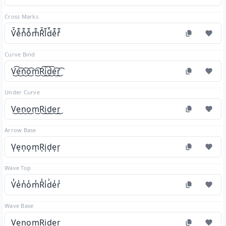
Cross Marks
V̽͊e̽͊n̽͊o̽͊m̽͊R̽͊i̽͊d̽͊e̽͊r̽͊
Curve Bind
V͜͡e͜͡n͜͡o͜͡m͜͡R͜͡i͜͡d͜͡e͜͡r͜͡
Under Curve
V͜e͜n͜o͜m͜R͜i͜d͜e͜r͜
Arrow Base
V͎e͎n͎o͎m͎R͎i͎d͎e͎r͎
Wave Top
V̾e̾n̾o̾m̾R̾i̾d̾e̾r̾
Wave Base
V̰ḛn̰o̰m̰R̰ḭd̰ḛr̰