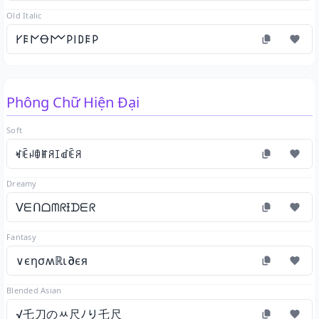
Old Italic
𐌖𐌄𐌍Ꝋ𐌌𐌓𐌉𐌃𐌄𐌓
Phông Chữ Hiện Đại
Soft
ꏝꍟꈤꂦꂵꋪꀤꀷꍟꋪ
Dreamy
ᐯᗴᑎᗝᗰᖇƗᗪᗴᖇ
Fantasy
∨єησʍℝι∂єя
Blended Asian
√乇刀のﾶ尺ﾉり乇尺