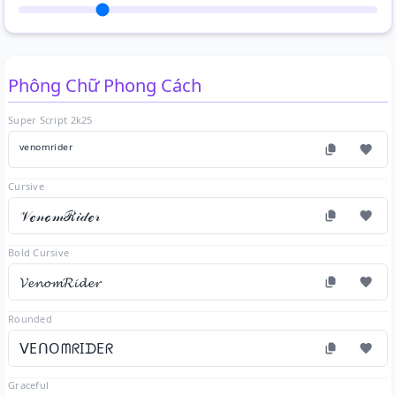
Phông Chữ Phong Cách
Super Script 2k25
ᵛᵉⁿᵒᵐʳⁱᵈᵉʳ
Cursive
𝒱ℯ𝓃ℴ𝓂ℛ𝒾𝒹ℯ𝓇
Bold Cursive
𝓥𝓮𝓷𝓸𝓶𝓡𝓲𝓭𝓮𝓻
Rounded
ᐯEᑎOᗰᖇIᗪEᖇ
Graceful