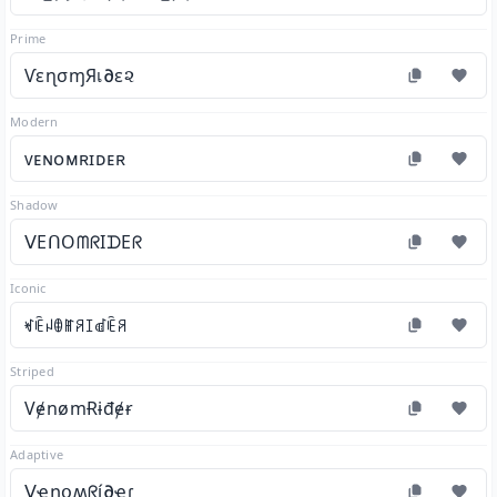
Prime
ѴεɳσɱЯเ∂ε૨
Modern
ᴠᴇɴᴏᴍʀɪᴅᴇʀ
Shadow
ᐯEᑎOᗰᖇIᗪEᖇ
Iconic
ꏝꍟꈤꂦꂵꋪꀤꀷꍟꋪ
Striped
VɇnømɌɨđɇɍ
Adaptive
ᐯҽղօʍᖇí∂ҽɾ