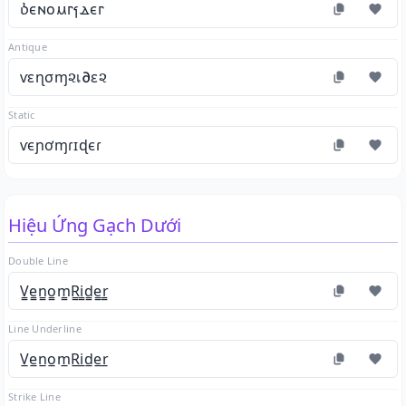
ⳳⲉⲛⲟⲙⲅⳕⲇⲉⲅ
Antique
ѵεɳσɱ૨เ∂ε૨
Static
ѵєɲơɱɾɪɖєɾ
Hiệu Ứng Gạch Dưới
Double Line
V̳e̳n̳o̳m̳R̳i̳d̳e̳r̳
Line Underline
V̲e̲n̲o̲m̲R̲i̲d̲e̲r̲
Strike Line