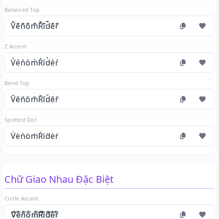
Balanced Top
V͊e͊n͊o͊m͊R͊i͊d͊e͊r͊
Z Accent
V͛e͛n͛o͛m͛R͛i͛d͛e͛r͛
Bend Top
V̆ĕn̆ŏm̆R̆ĭd̆ĕr̆
Spotted Dot
V̇ėṅȯṁṘi̇ḋėṙ
Chữ Giao Nhau Đặc Biệt
Circle Accent
V̊⃛e̊⃛n̊⃛o̊⃛m̊⃛R̊⃛i̊⃛d̊⃛e̊⃛r̊⃛