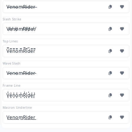
V̶e̶n̶o̶m̶R̶i̶d̶e̶r̶
Slash Strike
V̸e̸n̸o̸m̸R̸i̸d̸e̸r̸
Top Lines
V̿e̿n̿o̿m̿R̿i̿d̿e̿r̿
Wave Slash
V̴e̴n̴o̴m̴R̴i̴d̴e̴r̴
Frame Line
V͓̾e͓̾n͓̾o͓̾m͓̾R͓̾i͓̾d͓̾e͓̾r͓̾
Macron Underline
V͟e͟n͟o͟m͟R͟i͟d͟e͟r͟