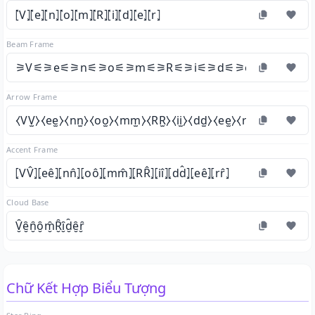
⦍V⦎⦍e⦎⦍n⦎⦍o⦎⦍m⦎⦍R⦎⦍i⦎⦍d⦎⦍e⦎⦍r⦎
Beam Frame
⚞V⚟⚞e⚟⚞n⚟⚞o⚟⚞m⚟⚞R⚟⚞i⚟⚞d⚟⚞e⚟⚞r⚟
Arrow Frame
⧼VV̫⧽⧼ee̫⧽⧼nn̫⧽⧼oo̫⧽⧼mm̫⧽⧼RR̫⧽⧼ii̫⧽⧼dd̫⧽⧼ee̫⧽⧼rr̫⧽
Accent Frame
⦏VV̂⦎⦏eê⦎⦏nn̂⦎⦏oô⦎⦏mm̂⦎⦏RR̂⦎⦏iî⦎⦏dd̂⦎⦏eê⦎⦏rr̂⦎
Cloud Base
V̮̑ȇ̮n̮̑ȏ̮m̮̑Ȓ̮ȋ̮d̮̑ȇ̮ȓ̮
Chữ Kết Hợp Biểu Tượng