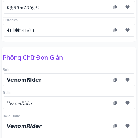
ሀቿክዐጠዪጎዕቿዪ
Historical
ꏝꍟꊮꂦꂵꋪꀤꀷꍟꋪ
Phông Chữ Đơn Giản
Bold
𝗩𝗲𝗻𝗼𝗺𝗥𝗶𝗱𝗲𝗿
Italic
𝑉𝑒𝑛𝑜𝑚𝑅𝑖𝑑𝑒𝑟
Bold Italic
𝙑𝙚𝙣𝙤𝙢𝙍𝙞𝙙𝙚𝙧