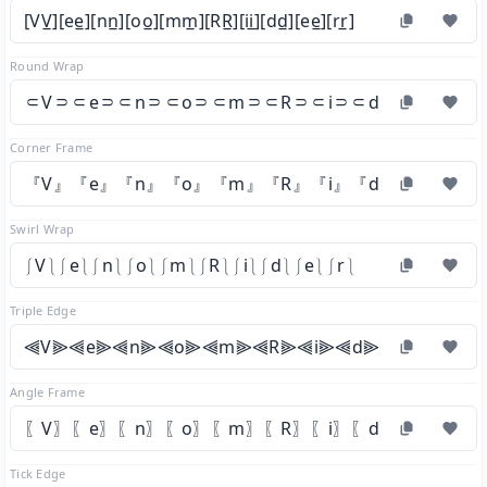
[VV̲][ee̲][nn̲][oo̲][mm̲][RR̲][ii̲][dd̲][ee̲][rr̲]
Round Wrap
⸦V⸧⸦e⸧⸦n⸧⸦o⸧⸦m⸧⸦R⸧⸦i⸧⸦d⸧⸦e⸧⸦r⸧
Corner Frame
『V』『e』『n』『o』『m』『R』『i』『d』『e』『r』
Swirl Wrap
⎰V⎱⎰e⎱⎰n⎱⎰o⎱⎰m⎱⎰R⎱⎰i⎱⎰d⎱⎰e⎱⎰r⎱
Triple Edge
⫷V⫸⫷e⫸⫷n⫸⫷o⫸⫷m⫸⫷R⫸⫷i⫸⫷d⫸⫷e⫸⫷r⫸
Angle Frame
〖V〗〖e〗〖n〗〖o〗〖m〗〖R〗〖i〗〖d〗〖e〗〖r〗
Tick Edge