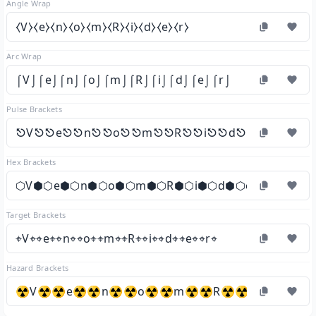
Angle Wrap
⧼V⧽⧼e⧽⧼n⧽⧼o⧽⧼m⧽⧼R⧽⧼i⧽⧼d⧽⧼e⧽⧼r⧽
Arc Wrap
⌠V⌡⌠e⌡⌠n⌡⌠o⌡⌠m⌡⌠R⌡⌠i⌡⌠d⌡⌠e⌡⌠r⌡
Pulse Brackets
⎋V⎋⎋e⎋⎋n⎋⎋o⎋⎋m⎋⎋R⎋⎋i⎋⎋d⎋⎋e⎋⎋r⎋
Hex Brackets
⬡V⬢⬡e⬢⬡n⬢⬡o⬢⬡m⬢⬡R⬢⬡i⬢⬡d⬢⬡e⬢⬡r⬢
Target Brackets
⌖V⌖⌖e⌖⌖n⌖⌖o⌖⌖m⌖⌖R⌖⌖i⌖⌖d⌖⌖e⌖⌖r⌖
Hazard Brackets
☢V☢☢e☢☢n☢☢o☢☢m☢☢R☢☢i☢☢d☢☢