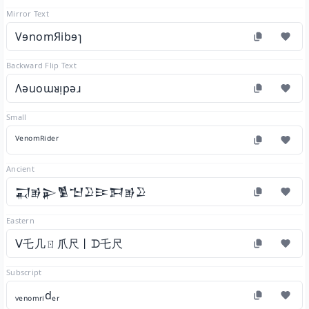
Mirror Text
VɘnomЯibɘɿ
Backward Flip Text
Ʌǝuoɯᴚᴉpǝɹ
Small
ⱽᵉⁿᵒᵐᴿⁱᵈᵉʳ
Ancient
𒍑𒂊𒉌𒍥𒈠𒊒𒄿𒁕𒂊𒊒
Eastern
ᐯ乇几ㄖ爪尺丨ᗪ乇尺
Subscript
ᵥₑₙₒₘᵣᵢdₑᵣ