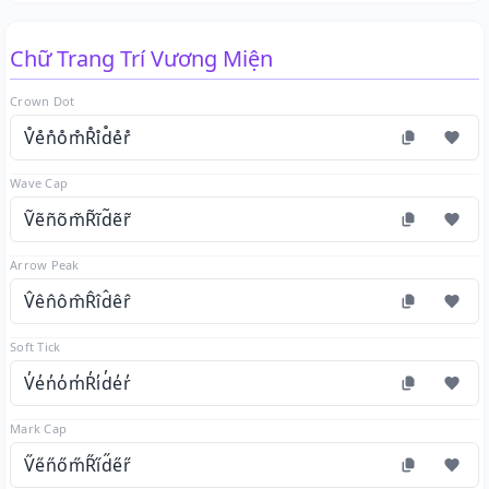
Chữ Trang Trí Vương Miện
Crown Dot
V̊e̊n̊o̊m̊R̊i̊d̊e̊r̊
Wave Cap
Ṽẽñõm̃R̃ĩd̃ẽr̃
Arrow Peak
V̂ên̂ôm̂R̂îd̂êr̂
Soft Tick
V̓e̓n̓o̓m̓R̓i̓d̓e̓r̓
Mark Cap
V̋e̋n̋őm̋R̋i̋d̋e̋r̋