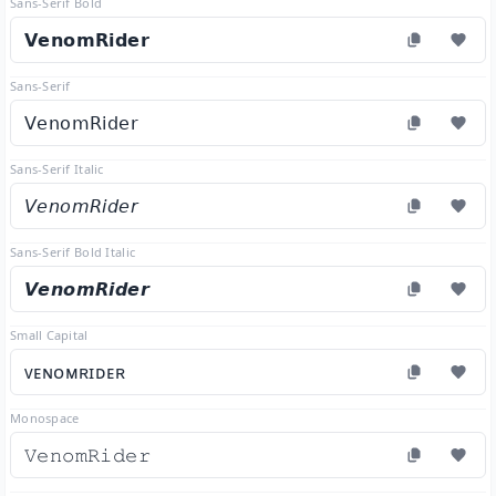
Sans-Serif Bold
𝗩𝗲𝗻𝗼𝗺𝗥𝗶𝗱𝗲𝗿
Sans-Serif
𝖵𝖾𝗇𝗈𝗆𝖱𝗂𝖽𝖾𝗋
Sans-Serif Italic
𝘝𝘦𝘯𝘰𝘮𝘙𝘪𝘥𝘦𝘳
Sans-Serif Bold Italic
𝙑𝙚𝙣𝙤𝙢𝙍𝙞𝙙𝙚𝙧
Small Capital
ᴠᴇɴᴏᴍʀɪᴅᴇʀ
Monospace
𝚅𝚎𝚗𝚘𝚖𝚁𝚒𝚍𝚎𝚛