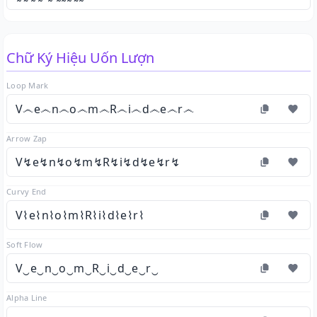
Chữ Ký Hiệu Uốn Lượn
Loop Mark
V෴e෴n෴o෴m෴R෴i෴d෴e෴r෴
Arrow Zap
V↯e↯n↯o↯m↯R↯i↯d↯e↯r↯
Curvy End
V⌇e⌇n⌇o⌇m⌇R⌇i⌇d⌇e⌇r⌇
Soft Flow
V‿e‿n‿o‿m‿R‿i‿d‿e‿r‿
Alpha Line