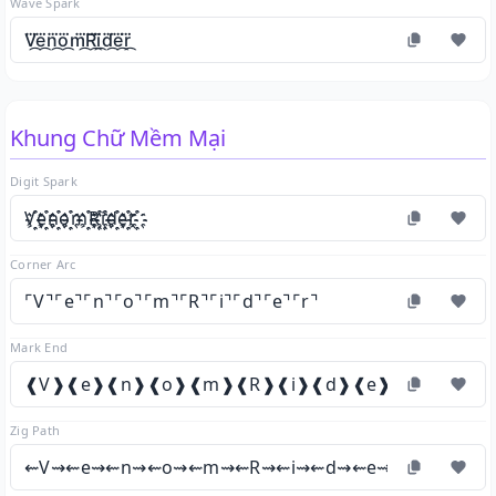
Wave Spark
V⃛᷼e⃛᷼n⃛᷼o⃛᷼m⃛᷼R⃛᷼i⃛᷼d⃛᷼e⃛᷼r⃛᷼
Khung Chữ Mềm Mại
Digit Spark
V҈҉e҈҉n҈҉o҈҉m҈҉R҈҉i҈҉d҈҉e҈҉r҈҉
Corner Arc
⌜V⌝⌜e⌝⌜n⌝⌜o⌝⌜m⌝⌜R⌝⌜i⌝⌜d⌝⌜e⌝⌜r⌝
Mark End
❰V❱❰e❱❰n❱❰o❱❰m❱❰R❱❰i❱❰d❱❰e❱❰r❱
Zig Path
⇜V⇝⇜e⇝⇜n⇝⇜o⇝⇜m⇝⇜R⇝⇜i⇝⇜d⇝⇜e⇝⇜r⇝