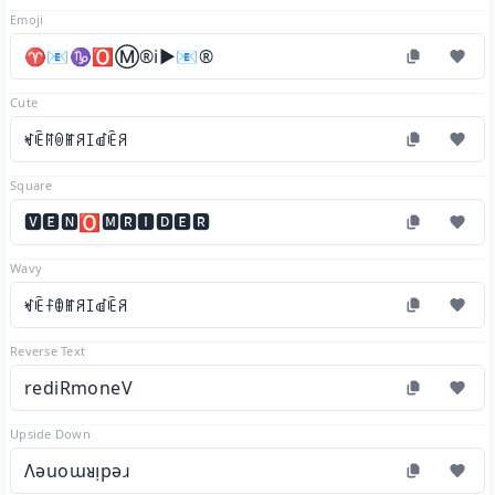
Emoji
♈📧♑🅾️Ⓜ️®️ℹ️▶️📧®️
Cute
ꏝꍟꊮꉻꂵꋪꀤꀷꍟꋪ
Square
🆅🅴🅽🅾🅼🆁🅸🅳🅴🆁
Wavy
ꏝꍟꊰꂦꂵꋪꀤꀷꍟꋪ
Reverse Text
rediRmoneV
Upside Down
Λǝuoɯᴚᴉpǝɹ