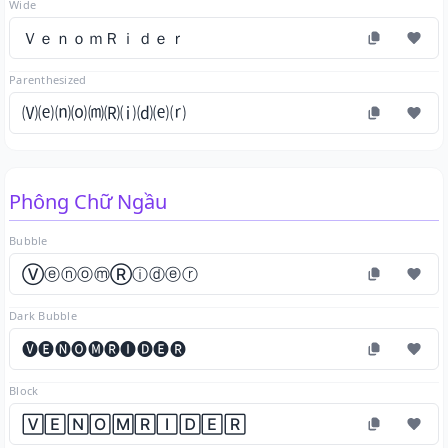
Wide
ＶｅｎｏｍＲｉｄｅｒ
Parenthesized
🄥⒠⒩⒪⒨🄡⒤⒟⒠⒭
Phông Chữ Ngầu
Bubble
ⓋⓔⓝⓞⓜⓇⓘⓓⓔⓡ
Dark Bubble
🅥🅔🅝🅞🅜🅡🅘🅓🅔🅡
Block
🅅🄴🄽🄾🄼🅁🄸🄳🄴🅁