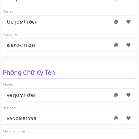
Varied
ƲєησмЯι∂єя
Squiggle
שєภ๏๓гเ๔єг
Phông Chữ Ký Tên
Playful
ѵҽղօʍɾìժҽɾ
Refined
ᴠɘɴᴏᴍʀɪᴅɘʀ
Minimal Charm