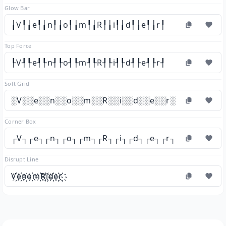
Glow Bar
╽V╿╽e╿╽n╿╽o╿╽m╿╽R╿╽i╿╽d╿╽e╿╽r╿
Top Force
┞V┦┞e┦┞n┦┞o┦┞m┦┞R┦┞i┦┞d┦┞e┦┞r┦
Soft Grid
░V░░e░░n░░o░░m░░R░░i░░d░░e░░r░
Corner Box
┌V┐┌e┐┌n┐┌o┐┌m┐┌R┐┌i┐┌d┐┌e┐┌r┐
Disrupt Line
V҉e҉n҉o҉m҉R҉i҉d҉e҉r҉