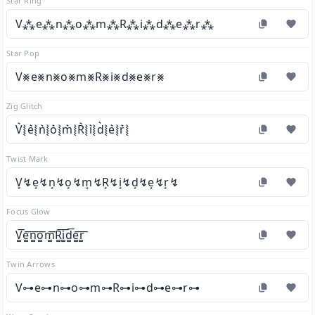
Star Ring
V⁂e⁂n⁂o⁂m⁂R⁂i⁂d⁂e⁂r⁂
Star Pop
V⨳e⨳n⨳o⨳m⨳R⨳i⨳d⨳e⨳r⨳
Zig Glitch
V͛⦚e͛⦚n͛⦚o͛⦚m͛⦚R͛⦚i͛⦚d͛⦚e͛⦚r͛⦚
Twist Mark
V͔↯e͔↯n͔↯o͔↯m͔↯R͔↯i͔↯d͔↯e͔↯r͔↯
Focus Glow
V͚͞e͚͞n͚͞o͚͞m͚͞R͚͞i͚͞d͚͞e͚͞r͚͞
Twin Arrows
V⊶e⊶n⊶o⊶m⊶R⊶i⊶d⊶e⊶r⊶