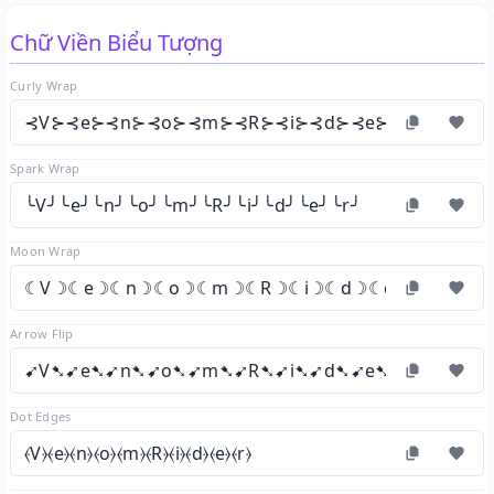
Chữ Viền Biểu Tượng
Curly Wrap
⊰V⊱⊰e⊱⊰n⊱⊰o⊱⊰m⊱⊰R⊱⊰i⊱⊰d⊱⊰e⊱⊰r⊱
Spark Wrap
╰V╯╰e╯╰n╯╰o╯╰m╯╰R╯╰i╯╰d╯╰e╯╰r╯
Moon Wrap
☾V☽☾e☽☾n☽☾o☽☾m☽☾R☽☾i☽☾d☽☾e☽☾r☽
Arrow Flip
➹V➷➹e➷➹n➷➹o➷➹m➷➹R➷➹i➷➹d➷➹e➷➹r➷
Dot Edges
⦑V⦒⦑e⦒⦑n⦒⦑o⦒⦑m⦒⦑R⦒⦑i⦒⦑d⦒⦑e⦒⦑r⦒