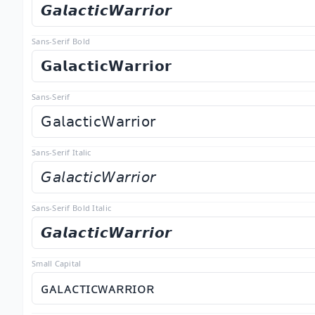
𝙂𝙖𝙡𝙖𝙘𝙩𝙞𝙘𝙒𝙖𝙧𝙧𝙞𝙤𝙧
Sans-Serif Bold
𝗚𝗮𝗹𝗮𝗰𝘁𝗶𝗰𝗪𝗮𝗿𝗿𝗶𝗼𝗿
Sans-Serif
𝖦𝖺𝗅𝖺𝖼𝗍𝗂𝖼𝖶𝖺𝗋𝗋𝗂𝗈𝗋
Sans-Serif Italic
𝘎𝘢𝘭𝘢𝘤𝘵𝘪𝘤𝘞𝘢𝘳𝘳𝘪𝘰𝘳
Sans-Serif Bold Italic
𝙂𝙖𝙡𝙖𝙘𝙩𝙞𝙘𝙒𝙖𝙧𝙧𝙞𝙤𝙧
Small Capital
ɢᴀʟᴀᴄᴛɪᴄᴡᴀʀʀɪᴏʀ