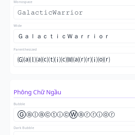
Monospace
𝙶𝚊𝚕𝚊𝚌𝚝𝚒𝚌𝚆𝚊𝚛𝚛𝚒𝚘𝚛
Wide
ＧａｌａｃｔｉｃＷａｒｒｉｏｒ
Parenthesized
🄖⒜⒧⒜⒞⒯⒤⒞🄦⒜⒭⒭⒤⒪⒭
Phông Chữ Ngầu
Bubble
ⒼⓐⓛⓐⓒⓣⓘⓒⓌⓐⓡⓡⓘⓞⓡ
Dark Bubble