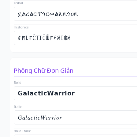
Tribal
ኗልረልርፕጎርሠልዪዪጎዐዪ
Historical
ꁍꍏ꒒ꍏꉓ꓄ꀤꉓꅏꍏꋪꋪꀤꂦꋪ
Phông Chữ Đơn Giản
Bold
𝗚𝗮𝗹𝗮𝗰𝘁𝗶𝗰𝗪𝗮𝗿𝗿𝗶𝗼𝗿
Italic
𝐺𝑎𝑙𝑎𝑐𝑡𝑖𝑐𝑊𝑎𝑟𝑟𝑖𝑜𝑟
Bold Italic