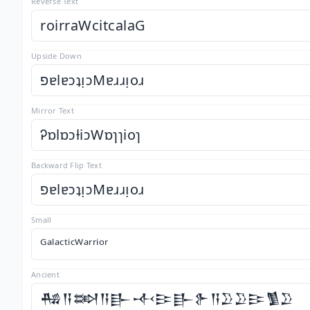
Reverse Text
roirraWcitcalaG
Upside Down
פɐlɐɔʇᴉɔMɐɹɹᴉoɹ
Mirror Text
ᎮɒlɒɔƚiɔWɒɿɿioɿ
Backward Flip Text
פɐlɐɔʇᴉɔMɐɹɹᴉoɹ
Small
ᴳᵃˡᵃᶜᵗⁱᶜᵂᵃʳʳⁱᵒʳ
Ancient
𒄀𒀀𒇷𒀀𒃲𒋾𒄿𒃲𒉿𒀀𒊒𒊒𒄿𒍥𒊒