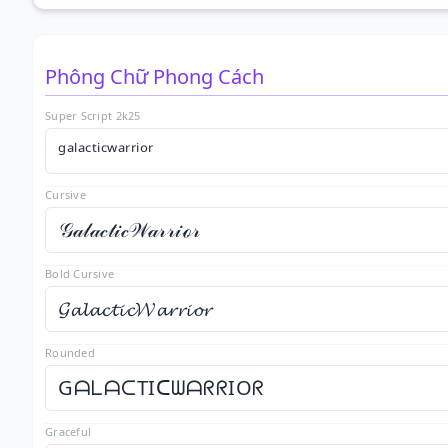
Phông Chữ Phong Cách
Super Script 2k25
ᵍᵃˡᵃᶜᵗⁱᶜʷᵃʳʳⁱᵒʳ
Cursive
𝒢𝒶𝓁𝒶𝒸𝓉𝒾𝒸𝒲𝒶𝓇𝓇𝒾ℴ𝓇
Bold Cursive
𝓖𝓪𝓵𝓪𝓬𝓽𝓲𝓬𝓦𝓪𝓻𝓻𝓲𝓸𝓻
Rounded
GᗩᒪᗩᑕTIᑕᗯᗩᖇᖇIOᖇ
Graceful