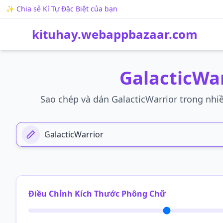
✨ Chia sẻ Kí Tự Đặc Biệt của bạn
kituhay.webappbazaar.com
GalacticWa
Sao chép và dán GalacticWarrior trong nhi
Thêm Văn Bản Của Bạn Tại Đây
Điều Chỉnh Kích Thước Phông Chữ