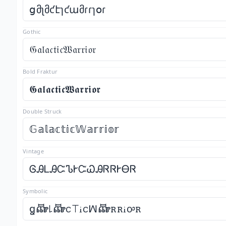
ցმʅმƈէɿƈաმɾɾɿօɾ
Gothic
𝔊𝔞𝔩𝔞𝔠𝔱𝔦𝔠𝔚𝔞𝔯𝔯𝔦𝔬𝔯
Bold Fraktur
𝕲𝖆𝖑𝖆𝖈𝖙𝖎𝖈𝖂𝖆𝖗𝖗𝖎𝖔𝖗
Double Struck
𝔾𝕒𝕝𝕒𝕔𝕥𝕚𝕔𝕎𝕒𝕣𝕣𝕚𝕠𝕣
Vintage
ᎶᎯᏞᎯᏨᏖᎨᏨᏇᎯᏒᏒᎨᎾᏒ
Symbolic
ꬶꬤ꒒ꬤꮯꔋꭵꮯꟽꬤꭱꭱꭵꭴꭱ