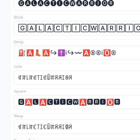
🅖🅐🅛🅐🅒🅣🅘🅒🅦🅐🅡🅡🅘🅞🅡
Block
🄶🄰🄻🄰🄲🅃🄸🄲🅆🄰🅁🅁🄸
Emoji
⛽🅰️👢🅰️↪️✝️ℹ️↪️〰️🅰️®️®️ℹ️🅾️®️
Cute
ꁍꍏ꒒ꍏꏳ꓄ꀤꏳꅏꍏꋪꋪꀤꉻꋪ
Square
🅶🅰🅻🅰🅲🆃🅸🅲🆆🅰🆁🆁🅸🅾🆁
Wavy
ꁍꍏ꒒ꍏꏸ꓄ꀤꏸꅏꍏꋪꋪꀤꂦꋪ