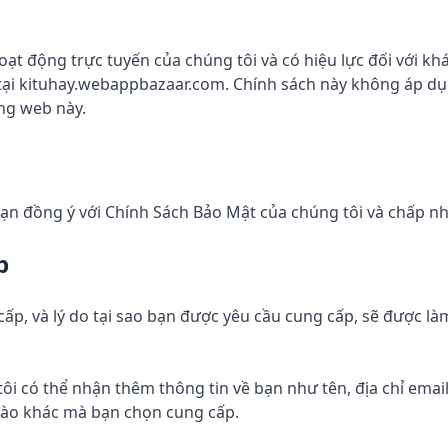
ạt động trực tuyến của chúng tôi và có hiệu lực đối với kh
 tại kituhay.webappbazaar.com. Chính sách này không áp dụ
ng web này.
ạn đồng ý với Chính Sách Bảo Mật của chúng tôi và chấp nh
p
p, và lý do tại sao bạn được yêu cầu cung cấp, sẽ được làm
tôi có thể nhận thêm thông tin về bạn như tên, địa chỉ email
nào khác mà bạn chọn cung cấp.