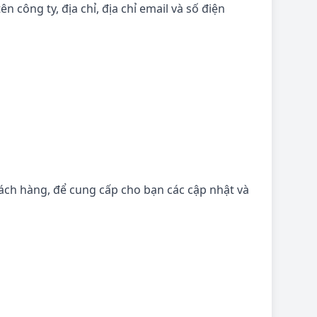
 công ty, địa chỉ, địa chỉ email và số điện
hách hàng, để cung cấp cho bạn các cập nhật và