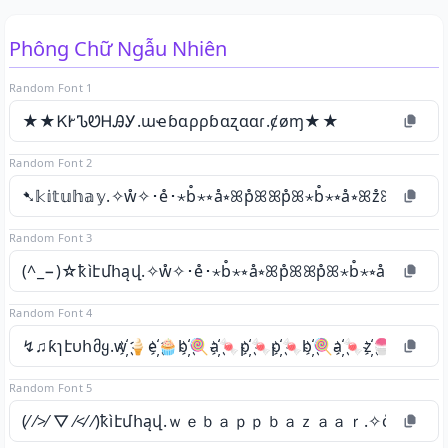
Phông Chữ Ngẫu Nhiên
Random Font 1
★★ᏦᎨᏖᏬᎻᎯᎩ.ɯҽɓɑρρɓɑʐɑɑɾ.ȼøɱ★★
Random Font 2
➷𝕜𝕚𝕥𝕦𝕙𝕒𝕪.✧ẘ✧･e̊･⋆b̊⋆⭒å⭒ꕤp̊ꕤꕤp̊ꕤ⋆b̊⋆⭒å⭒ꕤz̊ꕤ⭒å⭒⭒å⭒˚r̊
Random Font 3
(^_−)☆ҟìէմհąվ.✧ẘ✧･e̊･⋆b̊⋆⭒å⭒ꕤp̊ꕤꕤp̊ꕤ⋆b̊⋆⭒å⭒ꕤz̊ꕤ⭒a
Random Font 4
↯♫ƙɿէυհმყ.w҉🍦e҉🧁b҉🍭a҉🍬p҉🍬p҉🍬b҉🍭a҉🍬z҉🍧a҉
Random Font 5
(⁄ ⁄>⁄ ▽ ⁄<⁄ ⁄)ҟìէմհąվ.ｗｅｂａｐｐｂａｚａａｒ.✧c̊✧･o̊･✧m̊✧)⁄