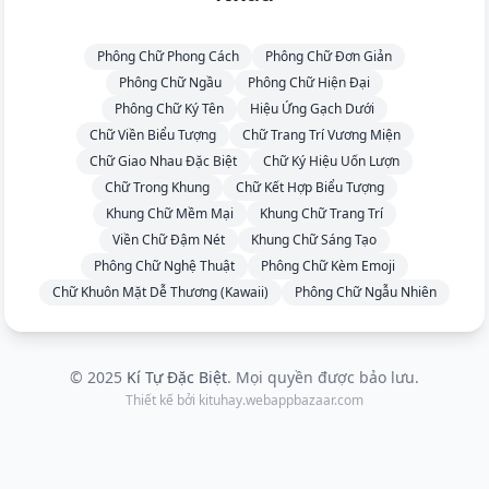
Phông Chữ Phong Cách
Phông Chữ Đơn Giản
Phông Chữ Ngầu
Phông Chữ Hiện Đại
Phông Chữ Ký Tên
Hiệu Ứng Gạch Dưới
Chữ Viền Biểu Tượng
Chữ Trang Trí Vương Miện
Chữ Giao Nhau Đặc Biệt
Chữ Ký Hiệu Uốn Lượn
Chữ Trong Khung
Chữ Kết Hợp Biểu Tượng
Khung Chữ Mềm Mại
Khung Chữ Trang Trí
Viền Chữ Đậm Nét
Khung Chữ Sáng Tạo
Phông Chữ Nghệ Thuật
Phông Chữ Kèm Emoji
Chữ Khuôn Mặt Dễ Thương (Kawaii)
Phông Chữ Ngẫu Nhiên
© 2025
Kí Tự Đặc Biệt
. Mọi quyền được bảo lưu.
Thiết kế bởi
kituhay.webappbazaar.com