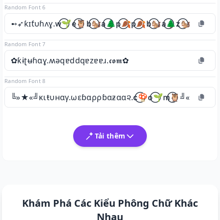
Random Font 6
➻➶ƙɪƭυɦʌɣ.w⃝🌱e⃝🦉b⃝🐿a⃝🌲p⃝🍂p⃝🍂b⃝🐿a⃝🌲z⃝🐿a⃝🌲a⃝
Random Font 7
✿ƙɨʈʉɦɑɣ.ʍǝqɐddqɐzɐɐɹ.𝖈𝖔𝖒✿
Random Font 8
╚»★«╝κιŧυнαγ.ωεɓαρρɓαƶαα૨.c⃝🍄o⃝🌱m⃝🦉╝«★»╚
Tải thêm
Khám Phá Các Kiểu Phông Chữ Khác
Nhau